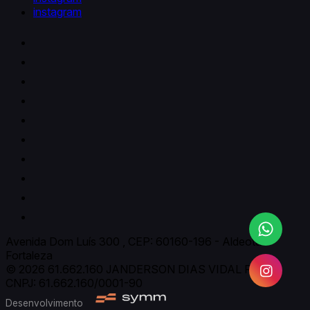
instagram
Avenida Dom Luís 300 , CEP: 60160-196
-
Aldeota
-
Fortaleza
© 2026 61.662.160 JANDERSON DIAS VIDAL REGO
CNPJ: 61.662.160/0001-90
Desenvolvimento