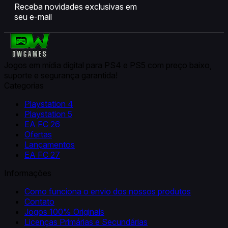
Jogos em mídia digital para PS4 e PS5 com preço baixo,
suporte e segurança garantida!
Categorias
Playstation 4
Playstation 5
EA FC 26
Ofertas
Lançamentos
EA FC 27
Informações
Como funciona o envio dos nossos produtos
Contato
Jogos 100% Originais
Licenças Primárias e Secundárias