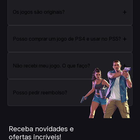
+
Os jogos são originais?
+
Posso comprar um jogo de PS4 e usar no PS5?
+
Não recebi meu jogo. O que faço?
+
Posso pedir reembolso?
Receba novidades e
ofertas incríveis!