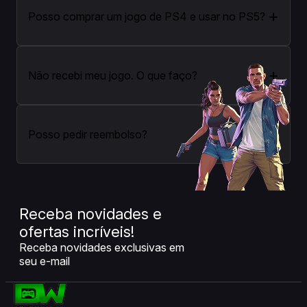
+
Posso comprar um jogo de PS4 e usar no PS5?
+
Não recebi meu jogo. O que faço?
+
Posso pedir reembolso?
Receba novidades e
ofertas incríveis!